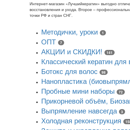
Интернет-магазин «Лучшийкератин» выгодно отлича
восстановления и ухода. Второе – профессиональна
точки РФ и стран СНГ.
Методички, уроки
1
ОПТ
7
АКЦИИ и СКИДКИ!
141
Классический кератин для
Ботокс для волос
98
Нанопластика (биовыпрямл
Пробные мини наборы
72
Прикорневой объём, Биоза
Выпрямление навсегда
3
Холодная реконструкция
15