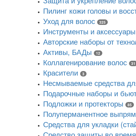
Защита и укрепление воло
Пилинг кожи головы и восс
Уход для волос
325
Инструменты и аксессуары
Авторские наборы от техно
Активы, БАДы
12
Коллагенирование волос
31
Красители
3
Несмываемые средства для 
Подарочные наборы и бью
Подложки и протекторы
85
Полуперманентное выпрям
Средства для укладки (ста
Средство защиты во время