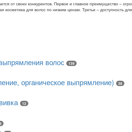
ется от своих конкурентов. Первое и главное преимущество – огр
я косметика для волос по низким ценам. Третье – доступность для 
 выпрямления волос
139
ение, органическое выпрямление)
38
вивка
12
8