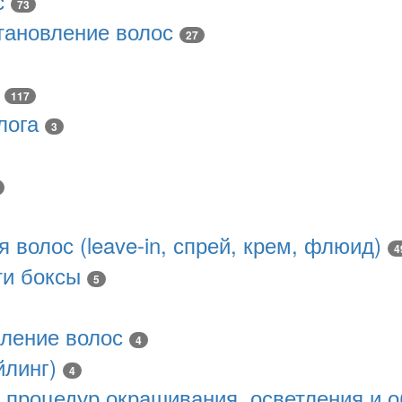
с
73
тановление волос
27
117
лога
3
волос (leave-in, спрей, крем, флюид)
4
ти боксы
5
ление волос
4
йлинг)
4
 процедур окрашивания, осветления и 